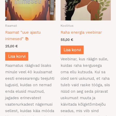
Raamat
Koolitus
Raamat “uue ajastu
Raha energia veebinar
inimesed” 📚
55,00
€
25,00
€
Lisa korvi
Lisa korvi
Veebinar, kus räägin sulle,
Raamatus räägivad lisaks
kuidas raha kergusega
minule veel 40 kuulsamat
oma ellu kutsuda. Kui sa
eesti enesearengu teejuhti
oled seni uskunud, et raha
lugusid, kuidas on nemad
tuleb vaid raske tööga, siis
enda elusid muutnud,
nüüd on aeg seda piiravat
jagades erinevatest
uskumust muuta ja
vaatenurkadest nägemusi
käivitada kõlgetõmbejõu
sellest, kuidas käia mööda
seadus, mis viib sind