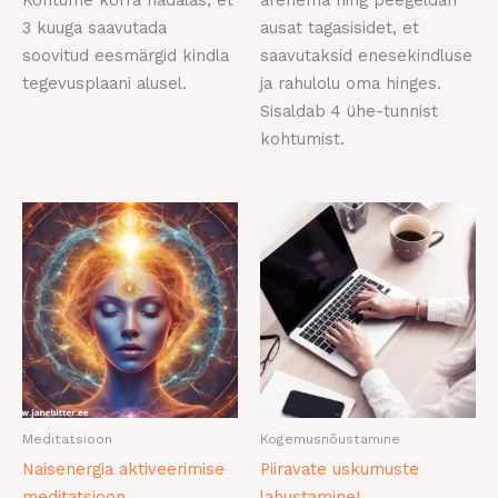
3 kuuga saavutada
ausat tagasisidet, et
soovitud eesmärgid kindla
saavutaksid enesekindluse
tegevusplaani alusel.
ja rahulolu oma hinges.
Sisaldab 4 ühe-tunnist
kohtumist.
Meditatsioon
Kogemusnõustamine
Naisenergia aktiveerimise
Piiravate uskumuste
meditatsioon
lahustamine!