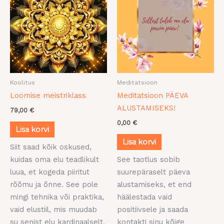
Koolitus
Meditatsioon
Loomise meistriklass
Meditatsioon PÄEVA
ALUSTAMISEKS!
79,00
€
0,00
€
Lisa korvi
Lisa korvi
Siit saad kõik oskused,
kuidas oma elu teadlikult
See taotlus sobib
luua, et kogeda piiritut
suurepäraselt päeva
rõõmu ja õnne. See pole
alustamiseks, et end
mingi tehnika või praktika,
häälestada vaid
vaid elustiil, mis muudab
positiivsele ja saada
su senist elu kardinaalselt,
kontakti sinu kõige