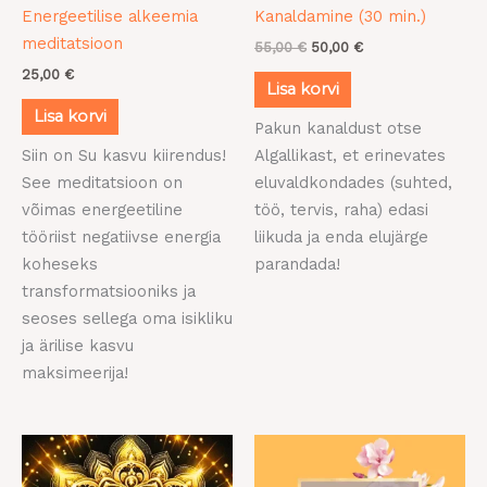
Energeetilise alkeemia
Kanaldamine (30 min.)
meditatsioon
55,00
€
50,00
€
25,00
€
Lisa korvi
Lisa korvi
Pakun kanaldust otse
Siin on Su kasvu kiirendus!
Algallikast, et erinevates
See meditatsioon on
eluvaldkondades (suhted,
võimas energeetiline
töö, tervis, raha) edasi
tööriist negatiivse energia
liikuda ja enda elujärge
koheseks
parandada!
transformatsiooniks ja
seoses sellega oma isikliku
ja ärilise kasvu
maksimeerija!