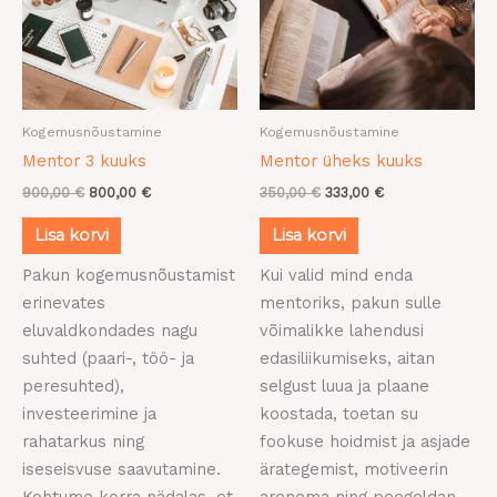
Kogemusnõustamine
Kogemusnõustamine
Mentor 3 kuuks
Mentor üheks kuuks
900,00
€
800,00
€
350,00
€
333,00
€
Lisa korvi
Lisa korvi
Pakun kogemusnõustamist
Kui valid mind enda
erinevates
mentoriks, pakun sulle
eluvaldkondades nagu
võimalikke lahendusi
suhted (paari-, töö- ja
edasiliikumiseks, aitan
peresuhted),
selgust luua ja plaane
investeerimine ja
koostada, toetan su
rahatarkus ning
fookuse hoidmist ja asjade
iseseisvuse saavutamine.
ärategemist, motiveerin
Kohtume korra nädalas, et
arenema ning peegeldan