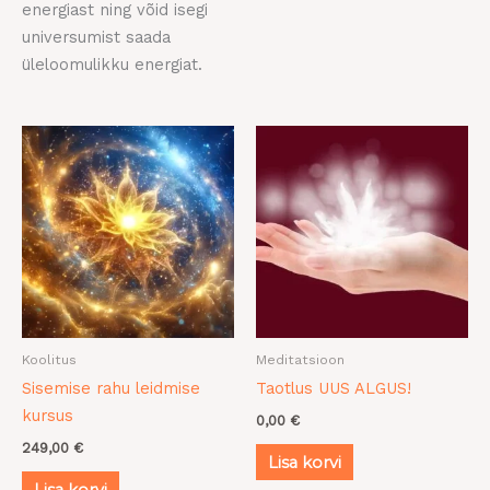
energiast ning võid isegi
universumist saada
üleloomulikku energiat.
Koolitus
Meditatsioon
Sisemise rahu leidmise
Taotlus UUS ALGUS!
kursus
0,00
€
249,00
€
Lisa korvi
Lisa korvi