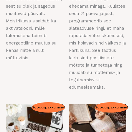
sest su olek ja sagedus
ehedama minaga. Kuulates
muutuvad püsivalt.
seda 21 päeva järjest,
Meistriklass sisaldab ka
programmeerib see
aktivatsiooni, mille
alateadvuse ringi, et maha
tulemusena toimub
raputada võltsuskumused,
energeetiline muutus su
mis hoiavad sind väikese ja
kehas mitte ainult
kartlikuna. See taotlus
mõtteviisis.
laeb sind positiivsete
mõtete ja tunnetega ning
muudab su mõtlemis- ja
tegutsemisviisi
edumeelsemaks.
Algne
Praegune
Algne
Praegune
Sooduspakkumine!
Sooduspakkumine!
hind
hind
hind
hind
oli:
on:
oli:
on:
900,00 €.
800,00 €.
350,00 €.
333,00 €.