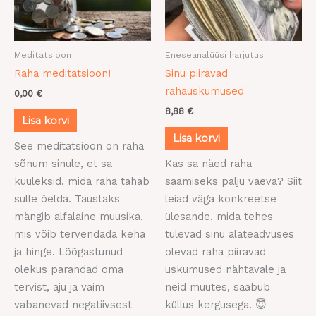
Meditatsioon
Eneseanalüüsi harjutus
Raha meditatsioon!
Sinu piiravad
rahauskumused
0,00
€
8,88
€
Lisa korvi
Lisa korvi
See meditatsioon on raha
sõnum sinule, et sa
Kas sa näed raha
kuuleksid, mida raha tahab
saamiseks palju vaeva? Siit
sulle öelda. Taustaks
leiad väga konkreetse
mängib alfalaine muusika,
ülesande, mida tehes
mis võib tervendada keha
tulevad sinu alateadvuses
ja hinge. Lõõgastunud
olevad raha piiravad
olekus parandad oma
uskumused nähtavale ja
tervist, aju ja vaim
neid muutes, saabub
vabanevad negatiivsest
küllus kergusega. 😇