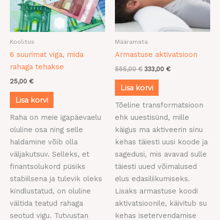
Koolitus
Määramata
6 suurimat viga, mida
Armastuse aktivatsioon
rahaga tehakse
555,00
€
333,00
€
25,00
€
Lisa korvi
Lisa korvi
Tõeline transformatsioon
Raha on meie igapäevaelu
ehk uuestisünd, mille
oluline osa ning selle
käigus ma aktiveerin sinu
haldamine võib olla
kehas täiesti uusi koode ja
väljakutsuv. Selleks, et
sagedusi, mis avavad sulle
finantsolukord püsiks
täiesti uued võimalused
stabiilsena ja tulevik oleks
elus edasiliikumiseks.
kindlustatud, on oluline
Lisaks armastuse koodi
vältida teatud rahaga
aktivatsioonile, käivitub su
seotud vigu. Tutvustan
kehas isetervendamise