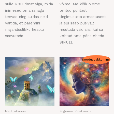
sulle 6 suurimat viga, mida
võime. Me kõik oleme
inimesed oma rahaga
tehtud puhtast
teevad ning kuidas neid
tingimusteta armastusest
vältida, et paremini
ja elu saab püsivalt
majanduslikku heaolu
muutuda vaid siis, kui sa
saavutada.
kohtud oma päris eheda
SINUga.
Algne
Praegune
Sooduspakkumine!
hind
hind
oli:
on:
55,00 €.
50,00 €.
Meditatsioon
Kogemusnõustamine