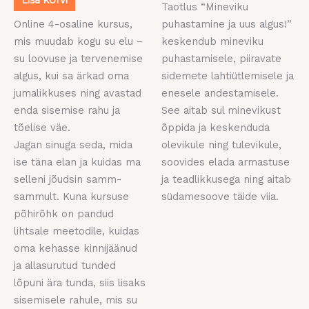
Taotlus “Mineviku
Online 4-osaline kursus,
puhastamine ja uus algus!”
mis muudab kogu su elu –
keskendub mineviku
su loovuse ja tervenemise
puhastamisele, piiravate
algus, kui sa ärkad oma
sidemete lahtiütlemisele ja
jumalikkuses ning avastad
enesele andestamisele.
enda sisemise rahu ja
See aitab sul minevikust
tõelise väe.
õppida ja keskenduda
Jagan sinuga seda, mida
olevikule ning tulevikule,
ise täna elan ja kuidas ma
soovides elada armastuse
selleni jõudsin samm-
ja teadlikkusega ning aitab
sammult. Kuna kursuse
südamesoove täide viia.
põhirõhk on pandud
lihtsale meetodile, kuidas
oma kehasse kinnijäänud
ja allasurutud tunded
lõpuni ära tunda, siis lisaks
sisemisele rahule, mis su