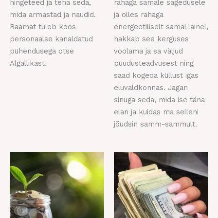
hingeteed ja teha seda,
rahaga samale sagedusele
mida armastad ja naudid.
ja olles rahaga
Raamat tuleb koos
energeetiliselt samal lainel,
personaalse kanaldatud
hakkab see kerguses
pühendusega otse
voolama ja sa väljud
Algallikast.
puudusteadvusest ning
saad kogeda küllust igas
eluvaldkonnas. Jagan
sinuga seda, mida ise täna
elan ja kuidas ma selleni
jõudsin samm-sammult.