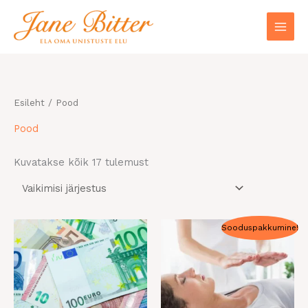
Skip
to
content
Esileht
/ Pood
Pood
Kuvatakse kõik 17 tulemust
Algne
Praegune
Sooduspakkumine!
hind
hind
oli:
on:
555,00 €.
333,00 €.