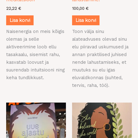
22,22
€
100,00
€
Lisa korvi
Lisa korvi
Naisenergia on meis kõigis
Toon välja sinu
olemas ja selle
alateadvuses olevad sinu
aktiveerimine loob ellu
elu piiravad uskumused ja
tasakaalu, sisemist rahu,
annan praktilised juhised
kasvatab loovust ja
nende lahustamiseks, et
suurendab intuitsiooni ning
muutuks su elu igas
keha tundlikkust.
eluvaldkonnas (suhted,
tervis, raha, töö).