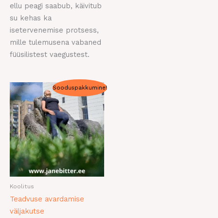
ellu peagi saabub, käivitub
su kehas ka
isetervenemise protsess,
mille tulemusena vabaned
füüsilistest vaegustest.
Algne
Praegune
Sooduspakkumine!
hind
hind
oli:
on:
55,00 €.
11,11 €.
Koolitus
Teadvuse avardamise
väljakutse