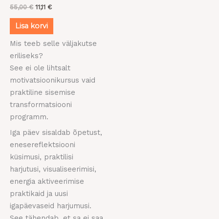
55,00
€
11,11
€
Lisa korvi
Mis teeb selle väljakutse
eriliseks?
See ei ole lihtsalt
motivatsioonikursus vaid
praktiline sisemise
transformatsiooni
programm.
Iga päev sisaldab õpetust,
enesereflektsiooni
küsimusi, praktilisi
harjutusi, visualiseerimisi,
energia aktiveerimise
praktikaid ja uusi
igapäevaseid harjumusi.
See tähendab, et sa ei saa