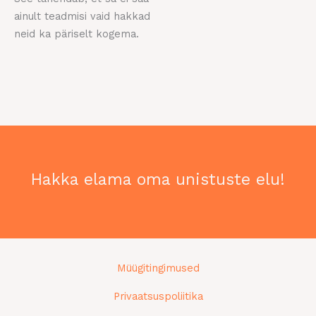
ainult teadmisi vaid hakkad
neid ka päriselt kogema.
Hakka elama oma unistuste elu!
Müügitingimused
Privaatsuspoliitika