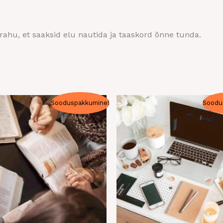
rahu, et saaksid elu nautida ja taaskord õnne tunda.
Algne
Praegune
Algne
Praegune
Sooduspakkumine!
Soodu
hind
hind
hind
hind
li:
on:
oli:
on:
350,00 €.
333,00 €.
900,00 €.
800,00 €.