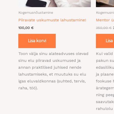
Kogemusnõustamine
Kogemusn
Piiravate uskumuste lahustamine!
Mentor 
100,00
€
350,00
€
Lisa korvi
Lisa
Toon välja sinu alateadvuses olevad
Kui vali
sinu elu piiravad uskumused ja
pakun su
annan praktilised juhised nende
edasiliik
lahustamiseks, et muutuks su elu
ja plaane
igas eluvaldkonnas (suhted, tervis,
fookuse h
raha, töö).
ärategem
ning peeg
saavutak
rahulolu