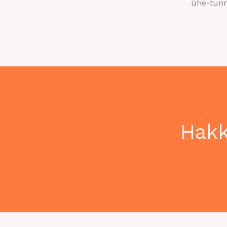
ühe-tunn
Hakk