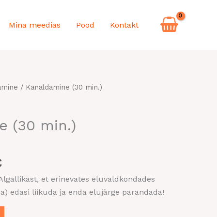
Mina meedias
Pood
Kontakt
Praegune
amine
/ Kanaldamine (30 min.)
hind
on:
 (30 min.)
.
50,00 €.
€
lgallikast, et erinevates eluvaldkondades
aha) edasi liikuda ja enda elujärge parandada!