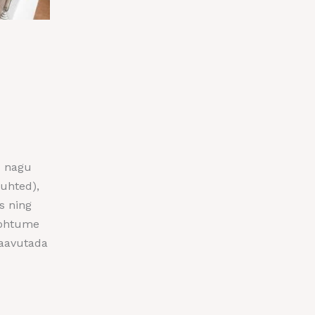
s nagu
suhted),
s ning
Kohtume
saavutada