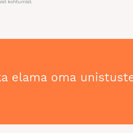
ist kohtumist.
a elama oma unistuste