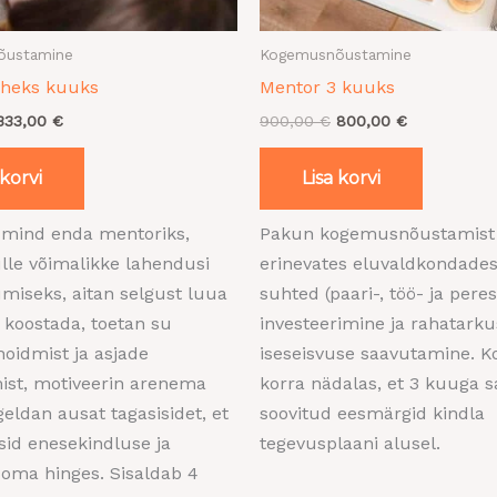
õustamine
Kogemusnõustamine
üheks kuuks
Mentor 3 kuuks
333,00
€
900,00
€
800,00
€
 korvi
Lisa korvi
d mind enda mentoriks,
Pakun kogemusnõustamist
lle võimalikke lahendusi
erinevates eluvaldkondade
umiseks, aitan selgust luua
suhted (paari-, töö- ja pere
 koostada, toetan su
investeerimine ja rahatarku
oidmist ja asjade
iseseisvuse saavutamine. 
ist, motiveerin arenema
korra nädalas, et 3 kuuga 
eldan ausat tagasisidet, et
soovitud eesmärgid kindla
sid enesekindluse ja
tegevusplaani alusel.
 oma hinges. Sisaldab 4