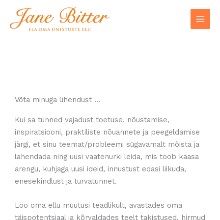
Skip
to
content
Võta minuga ühendust ...
Kui sa tunned vajadust toetuse, nõustamise,
inspiratsiooni, praktiliste nõuannete ja peegeldamise
järgi, et sinu teemat/probleemi sügavamalt mõista ja
lahendada ning uusi vaatenurki leida, mis toob kaasa
arengu, kuhjaga uusi ideid, innustust edasi liikuda,
enesekindlust ja turvatunnet.
Loo oma ellu muutusi teadlikult, avastades oma
täispotentsiaal ja kõrvaldades teelt takistused, hirmud