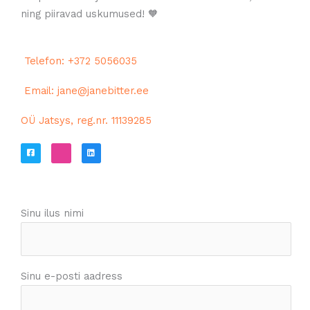
ning piiravad uskumused! 🧡
Telefon: +372 5056035
Email: jane@janebitter.ee
OÜ Jatsys, reg.nr. 11139285
F
I
L
a
c
i
c
o
n
e
n
k
b
-
e
o
i
d
o
n
i
k
s
n
Sinu ilus nimi
-
t
s
a
q
g
u
r
a
a
r
m
e
Sinu e-posti aadress